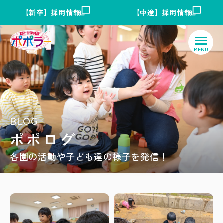
【新卒】採用情報
【中途】採用情報
BLOG
ポポログ
各園の活動や子ども達の様子を発信！