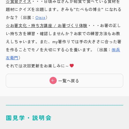
☆食育クイズ
・・・日頃みなさんが給食で食べている食材を
題材にクイズを出題します。きみも”たべもの博士” になれる
かな？（出展：
Oisix
）
☆お箸文化・持ち方講座 / お箸づくり体験
・・・お箸の正し
い持ち方を練習・確認しませんか？お家での練習方法もお教
えしちゃいます。また、my箸作りでは手の大きさに合った箸
を作ることでモノを大切にする心を養います。（出展：
㈱兵
左衛門
）
それでは次回更新をお楽しみに～
一覧へ戻る
園見学・説明会