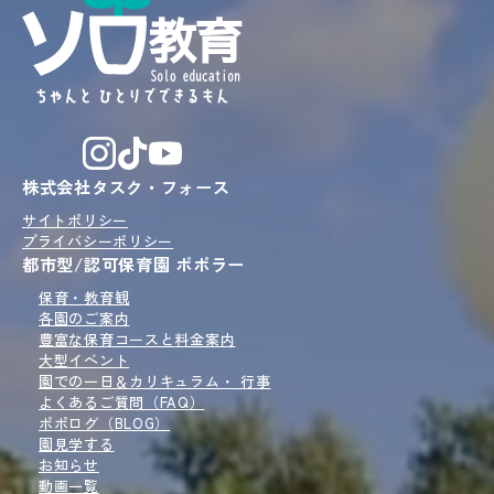
株式会社タスク・フォース
サイトポリシー
プライバシーポリシー
都市型/認可保育園 ポポラー
保育・教育観
各園のご案内
豊富な保育コースと
料金案内
大型イベント
園での一日＆
カリキュラム・ 行事
よくあるご質問（FAQ）
ポポログ
（BLOG）
園見学
する
お知らせ
動画一覧