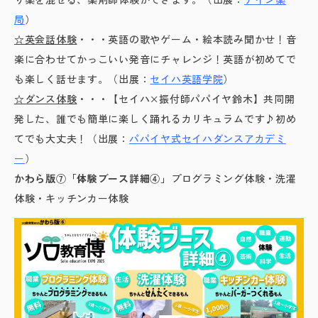
局
）
☆英会話体験
・・・英語の歌やゲーム・絵本読み聞かせ！音
楽に合わせてかっこいい発音にチャレンジ！英語が初めてで
も楽しく話せます。（出展：
セイハ英語学院
）
☆ダンス体験
・・・【セイハ×振付師パパイヤ鈴木】共同開
発した、誰でも簡単に楽しく踊れるカリキュラムです♪初め
てでも大丈夫！（出展：
パパイヤ式セイハダンスアカデミ
ー
）
かわら版⑦「体験ブース詳細④」
プログラミング体験・洗濯
体験・キッチンカー体験