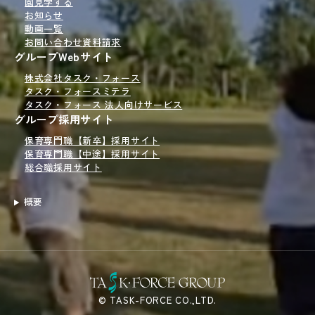
園見学
する
お知らせ
動画一覧
お問い合わせ
資料請求
グループWebサイト
株式会社タスク・フォース
タスク・フォースミテラ
タスク・フォース 法人向けサービス
グループ採用サイト
保育専門職【新卒】採用サイト
保育専門職【中途】採用サイト
総合職採用サイト
概要
© TASK-FORCE CO.,LTD.