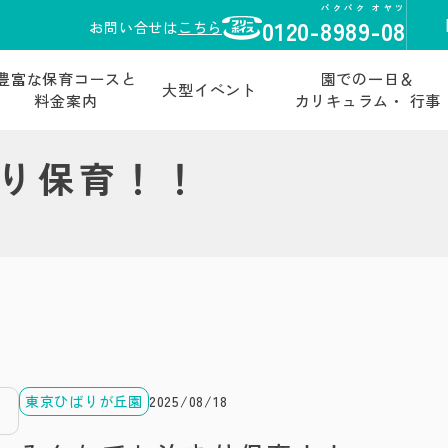
パクパク オヤツ
0120-
8989-08
お問い合せは
こちら
豊富な保育コースと
園での一日＆
大型イベント
料金案内
カリキュラム・ 行事
り保育！！
東京ひばりが丘園
2025/08/18