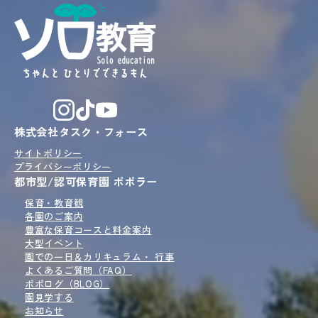
株式会社タスク・フォース
サイトポリシー
プライバシーポリシー
都市型/認可保育園 ポポラー
保育・教育観
各園のご案内
豊富な保育コースと
料金案内
大型イベント
園での一日＆
カリキュラム・ 行事
よくあるご質問（FAQ）
ポポログ
（BLOG）
園見学
する
お知らせ