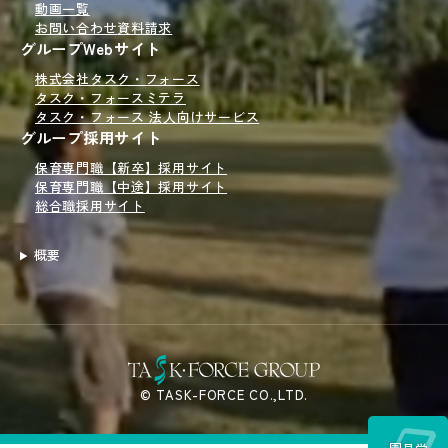
動画一覧
お問い合わせ
資料請求
グループWebサイト
株式会社タスク・フォース
タスク・フォースミテラ
タスク・フォース 法人向けサービス
グループ採用サイト
保育専門職【新卒】採用サイト
保育専門職【中途】採用サイト
総合職採用サイト
概要
© TASK-FORCE CO.,LTD.