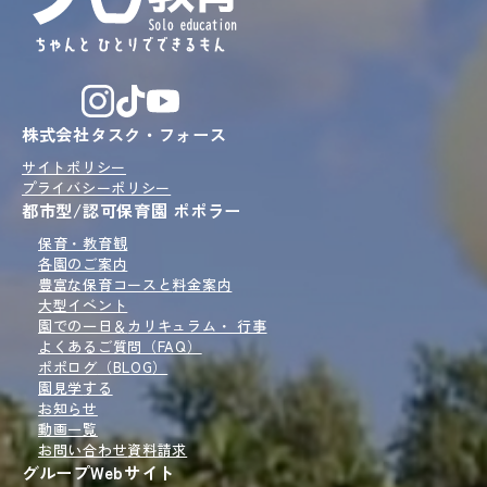
株式会社タスク・フォース
サイトポリシー
プライバシーポリシー
都市型/認可保育園 ポポラー
保育・教育観
各園のご案内
豊富な保育コースと
料金案内
大型イベント
園での一日＆
カリキュラム・ 行事
よくあるご質問（FAQ）
ポポログ
（BLOG）
園見学
する
お知らせ
動画一覧
お問い合わせ
資料請求
グループWebサイト