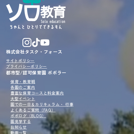
株式会社タスク・フォース
サイトポリシー
プライバシーポリシー
都市型/認可保育園 ポポラー
保育・教育観
各園のご案内
豊富な保育コースと
料金案内
大型イベント
園での一日＆
カリキュラム・ 行事
よくあるご質問（FAQ）
ポポログ
（BLOG）
園見学
する
お知らせ
動画一覧