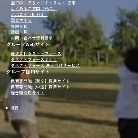
園での一日＆
カリキュラム・ 行事
よくあるご質問（FAQ）
ポポログ
（BLOG）
園見学
する
お知らせ
動画一覧
お問い合わせ
資料請求
グループWebサイト
株式会社タスク・フォース
タスク・フォースミテラ
タスク・フォース 法人向けサービス
グループ採用サイト
保育専門職【新卒】採用サイト
保育専門職【中途】採用サイト
総合職採用サイト
概要