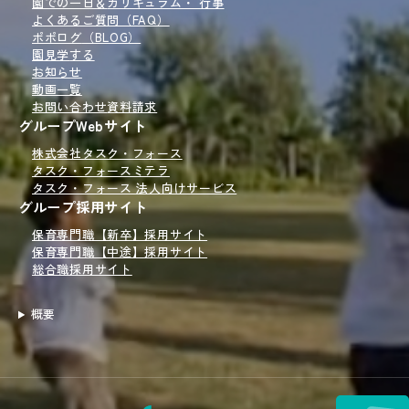
園での一日＆
カリキュラム・ 行事
よくあるご質問（FAQ）
ポポログ
（BLOG）
園見学
する
お知らせ
動画一覧
お問い合わせ
資料請求
グループWebサイト
株式会社タスク・フォース
タスク・フォースミテラ
タスク・フォース 法人向けサービス
グループ採用サイト
保育専門職【新卒】採用サイト
保育専門職【中途】採用サイト
総合職採用サイト
概要