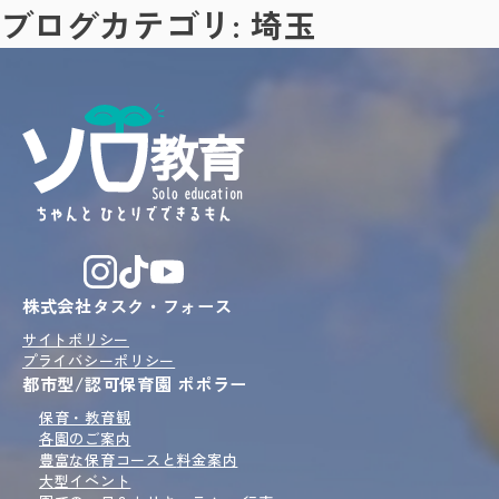
ブログカテゴリ:
埼玉
株式会社タスク・フォース
サイトポリシー
プライバシーポリシー
都市型/認可保育園 ポポラー
保育・教育観
各園のご案内
豊富な保育コースと
料金案内
大型イベント