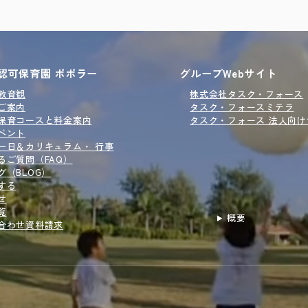
認可保育園 ポポラー
グループWebサイト
教育観
株式会社タスク・フォース
ご案内
タスク・フォースミテラ
保育コースと
料金案内
タスク・フォース 法人向
ベント
一日＆
カリキュラム・ 行事
るご質問（FAQ）
グ
（BLOG）
する
せ
覧
概要
合わせ
資料請求