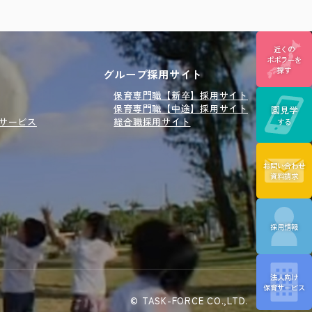
近くの
ポポラーを
探す
グループ採用サイト
保育専門職【新卒】採用サイト
保育専門職【中途】採用サイト
園見学
けサービス
総合職採用サイト
する
お問い合わせ
資料請求
採用情報
法人向け
保育サービス
© TASK-FORCE CO.,LTD.