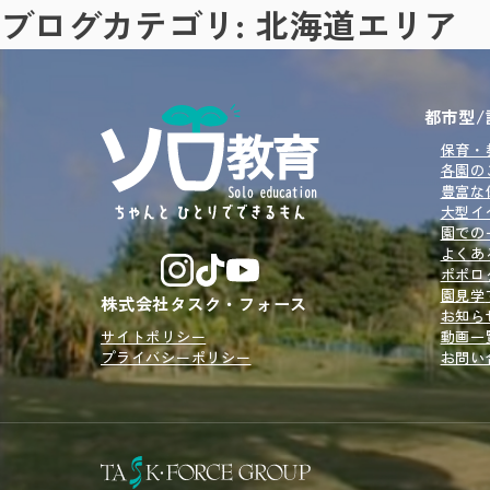
ブログカテゴリ:
北海道エリア
都市型/
保育・
各園の
豊富な
大型イ
園での
よくあ
ポポロ
園見学
株式会社タスク・フォース
お知ら
サイトポリシー
動画一
プライバシーポリシー
お問い