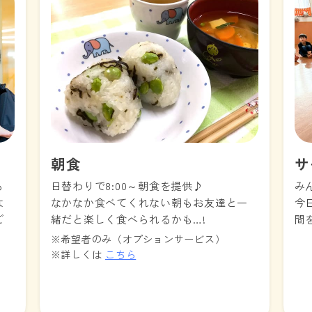
朝食
サ
も
日替わりで8:00～朝食を提供♪
み
は
なかなか食べてくれない朝もお友達と一
今
ご
緒だと楽しく食べられるかも…!
間
※希望者のみ（オプションサービス）
※詳しくは
こちら