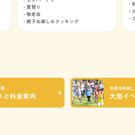
・
・夏祭り
・
・敬老会
・
・親子お楽しみクッキング
実現
五感を刺激し
スと
料金案内
大型イ