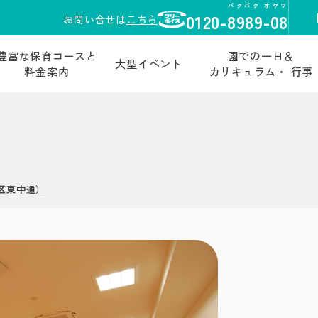
パクパク オヤツ
0120-
8989-08
お問い合せは
こちら
豊富な保育コースと
園での一日＆
大型イベント
料金案内
カリキュラム・ 行事
区東中通）