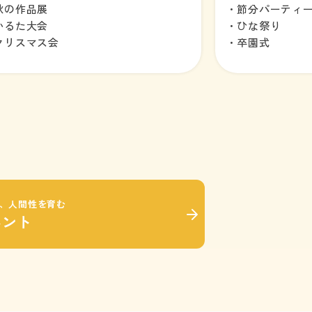
秋の作品展
・節分パーティ
かるた大会
・ひな祭り
クリスマス会
・卒園式
、人間性を育む
ベント