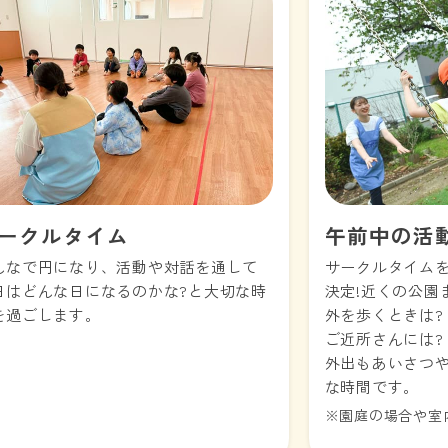
ークルタイム
午前中の活
んなで円になり、活動や対話を通して
サークルタイム
日はどんな日になるのかな?と大切な時
決定!近くの公園
を過ごします。
外を歩くときは?
ご近所さんには?
外出もあいさつ
な時間です。
※園庭の場合や室