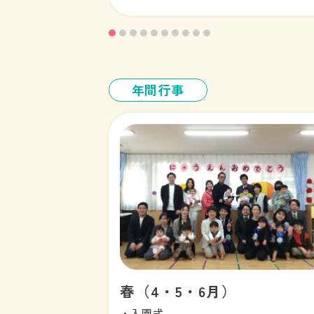
年間行事
春（4・5・6月）
・入園式