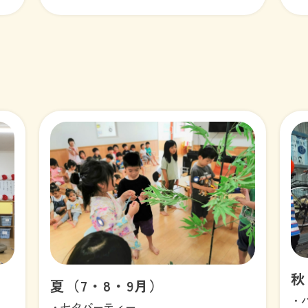
秋
夏（7・8・9月）
・
・七夕パーティー